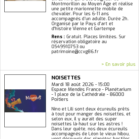
Montmorillon au Moyen Âge et réalise
une petite marionnette mobile de
chevalier. Pour les 6-11 ans
accompagnés d’un adulte. Durée 2h.
Organisé par le Pays d'art et
d'histoire Vienne et Gartempe
Rens :
Gratuit. Places limitées. Sur
réservation obligatoire au
0549910753 ou
patrimoine@ccvg86.fr
> En savoir plus
NOISETTES
Mardi 18 août 2026 - 15:00
Espace Mendès France - Planétarium
- 1 place de la Cathédrale - 86000
Poitiers
Nino et Lili sont deux écureuils prêts
à tout pour manger des noisettes, et
selon eux, il y aurait des super
noisettes là-haut sur les astres !
Dans leur quête, nos deux écureuils
accompagnés de Léon le vieux hibou,
vont découvrir des planètes hostiles