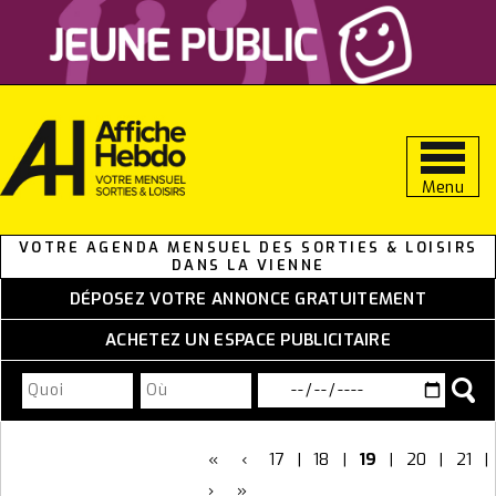
Aller
au
contenu
Menu
VOTRE AGENDA MENSUEL DES SORTIES & LOISIRS
DANS LA VIENNE
DÉPOSEZ VOTRE ANNONCE GRATUITEMENT
ACHETEZ UN ESPACE PUBLICITAIRE
«
‹
17
|
18
|
19
|
20
|
21
|
›
»