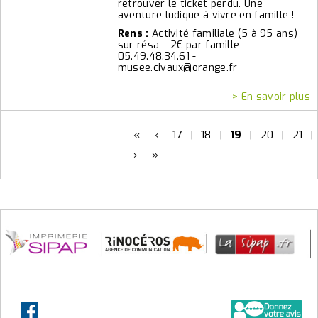
retrouver le ticket perdu. Une
aventure ludique à vivre en famille !
Rens :
Activité familiale (5 à 95 ans)
sur résa – 2€ par famille -
05.49.48.34.61 -
musee.civaux@orange.fr
> En savoir plus
«
‹
17
|
18
|
19
|
20
|
21
|
›
»