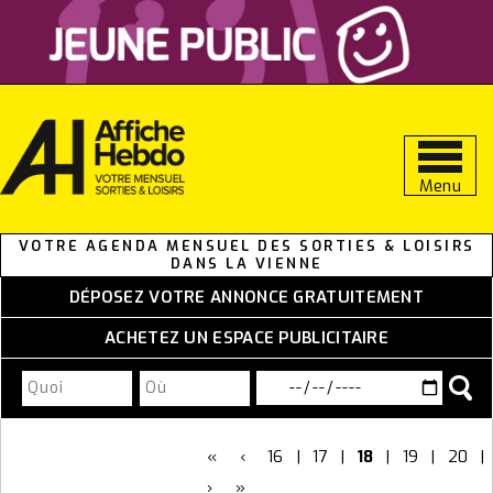
Aller
au
contenu
Menu
VOTRE AGENDA MENSUEL DES SORTIES & LOISIRS
DANS LA VIENNE
DÉPOSEZ VOTRE ANNONCE GRATUITEMENT
ACHETEZ UN ESPACE PUBLICITAIRE
«
‹
16
|
17
|
18
|
19
|
20
|
›
»