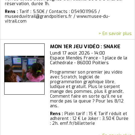
réservation, durée 1h.
Rens :
Tarif : 5.50€ / Contacts : 0549011965 /
museeduvitrail@grandpoitiers.fr / www.musee-du-
vitrail.com
> En savoir plus
MON 1ER JEU VIDÉO : SNAKE
Lundi 17 août 2026 - 14:00
Espace Mendès France - 1 place de la
Cathédrale - 86000 Poitiers
Programmer son premier jeu vidéo
avec Scratch, logiciel de
programmation graphique libre,
ludique et gratuit. Plus le serpent
mange des pommes, plus il grandit.
Comment faire en sorte qu’il ne se
morde pas la queue ? Pour les 8/12
ans.
Rens :
Plein tarif : 15 € Tarif réduit et
adhérent : 12 € Le Joker : 3,50 € Durée
: 2h. emf.fr/billetterie