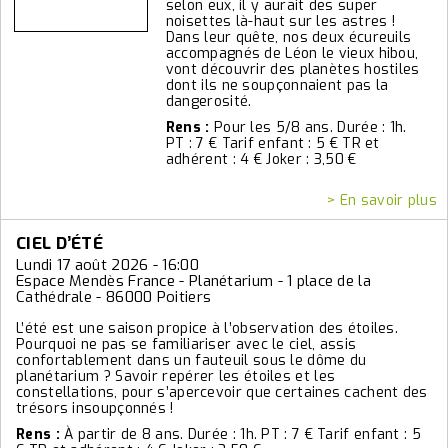
selon eux, il y aurait des super
noisettes là-haut sur les astres !
Dans leur quête, nos deux écureuils
accompagnés de Léon le vieux hibou,
vont découvrir des planètes hostiles
dont ils ne soupçonnaient pas la
dangerosité.
Rens :
Pour les 5/8 ans. Durée : 1h.
PT : 7 € Tarif enfant : 5 € TR et
adhérent : 4 € Joker : 3,50 €
> En savoir plus
CIEL D’ÉTÉ
Lundi 17 août 2026 - 16:00
Espace Mendès France - Planétarium - 1 place de la
Cathédrale - 86000 Poitiers
L’été est une saison propice à l’observation des étoiles.
Pourquoi ne pas se familiariser avec le ciel, assis
confortablement dans un fauteuil sous le dôme du
planétarium ? Savoir repérer les étoiles et les
constellations, pour s’apercevoir que certaines cachent des
trésors insoupçonnés !
Rens :
À partir de 8 ans. Durée : 1h. PT : 7 € Tarif enfant : 5