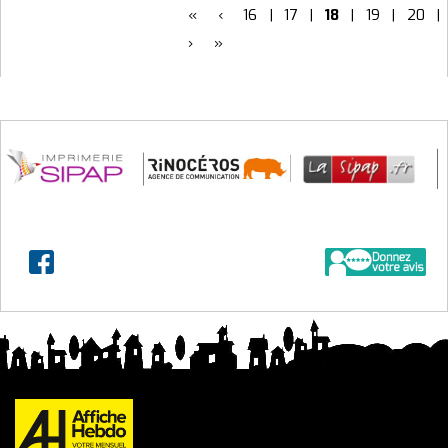
«
‹
16
|
17
|
18
|
19
|
20
|
›
»