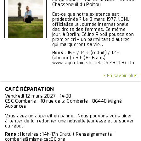
Chasseneuil du Poitou
Est-ce que notre existence est
prédestinée ? Le 8 mars 1977, l’ONU
officialise la Journée internationale
des droits des femmes. Ce même
jour, à Berlin, Céline Ripoll pousse son
premier cri – un parmi tant d'autres
qui marqueront sa vie...
Rens :
16 € / 14 € (réduit) / 12 €
(abonné) / 3 € (6-16 ans)
www.laquintaine.fr Tél. 05 49 11 37 05
> En savoir plus
CAFÉ RÉPARATION
Vendredi 12 mars 2027 - 14:00
CSC Comberie - 10 rue de la Comberie - 86440 Migné
Auxances
Vous avez un appareil en panne... Nous pouvons vous aider
à tenter de lui redonner une nouvelle jeunesse et le sauver
du rebut
Rens :
Horaires : 14h-17h Gratuit Renseignements :
comberie@migne-csc86.org