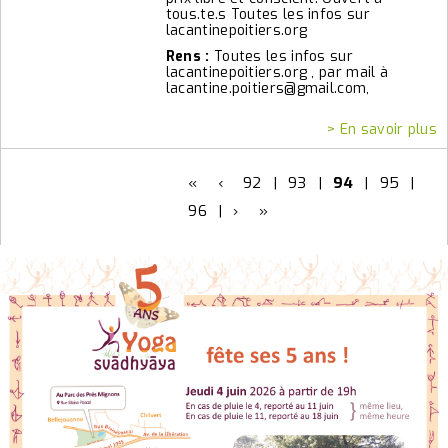
tous.te.s Toutes les infos sur
lacantinepoitiers.org
Rens :
Toutes les infos sur
lacantinepoitiers.org , par mail à
lacantine.poitiers@gmail.com,
> En savoir plus
«
‹
92
|
93
|
94
|
95
|
96
|
›
»