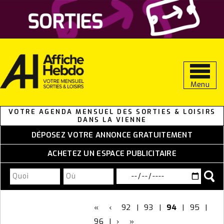
Aller
au
contenu
Menu
VOTRE AGENDA MENSUEL DES SORTIES & LOISIRS
DANS LA VIENNE
DÉPOSEZ VOTRE ANNONCE GRATUITEMENT
ACHETEZ UN ESPACE PUBLICITAIRE
«
‹
92
|
93
|
94
|
95
|
96
|
›
»