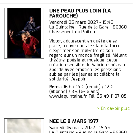
UNE PEAU PLUS LOIN (LA
FAROUCHE)
Vendredi 05 mars 2027 - 19:45
La Quintaine - Rue de la Gare - 86360
Chasseneuil du Poitou
Victor, adolescent en quête de sa
place, trouve dans le slam la force
d'exprimer son mal-être et son
regard sur un monde fragilisé. Mêlant
théâtre, poésie et musique, cette
création sensible de Sabrina Chézeau
aborde avec émotion les pressions
subies par les jeunes et célèbre la
solidarité, l'espoir
Rens :
16 € / 14 € (réduit) / 12 €
(abonné) / 3 € (6-16 ans)
www.laquintaine.fr Tél. 05 49 11 37 05
> En savoir plus
NEE LE 8 MARS 1977
Samedi 06 mars 2027 - 19:45
La Quintaine - Rue de la Gare - 86360