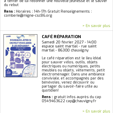
à tenter de lui redonner une nouvelle jeunesse et le sauver
du rebut
Rens :
Horaires : 14h-17h Gratuit Renseignements :
comberie@migne-csc86.org
> En savoir plus
CAFÉ RÉPARATION
Samedi 20 février 2027 - 14:00
espace saint martial - rue saint
martial - 86300 chauvigny
Le café réparation est le lieu idéal
pour sauver vélos, outils, objets
électriques ou numériques, petits
meubles ou objets, vêtements, petit
électroménager. Dans une ambiance
conviviale, et accompagnés par des
bénévoles, venez découvrir ou
partager du savoir-faire utile au
quotidien!
Rens :
gratuit infos auprès du cap
0549463622 cap@chauvigny.fr
> En savoir plus