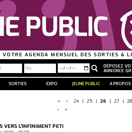
VOTRE AGENDA MENSUEL DES SORTIES & LO
DÉPOSEZ VO
ANNONCE GR
SORTIES
EXPO
JEUNE PUBLIC
A PROPOS
«
‹
24
|
25
|
26
|
27
|
2
›
»
S VERS L’INFINIMENT PETI