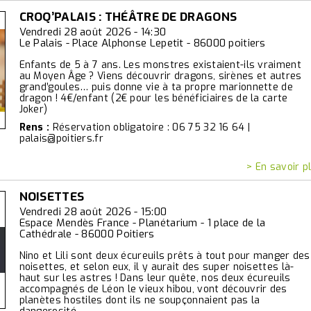
CROQ’PALAIS : THÉÂTRE DE DRAGONS
Vendredi 28 août 2026 - 14:30
Le Palais - Place Alphonse Lepetit - 86000 poitiers
Enfants de 5 à 7 ans. Les monstres existaient-ils vraiment
au Moyen Âge ? Viens découvrir dragons, sirènes et autres
grand’goules… puis donne vie à ta propre marionnette de
dragon ! 4€/enfant (2€ pour les bénéficiaires de la carte
Joker)
Rens :
Réservation obligatoire : 06 75 32 16 64 |
palais@poitiers.fr
> En savoir p
NOISETTES
Vendredi 28 août 2026 - 15:00
Espace Mendès France - Planétarium - 1 place de la
Cathédrale - 86000 Poitiers
Nino et Lili sont deux écureuils prêts à tout pour manger des
noisettes, et selon eux, il y aurait des super noisettes là-
haut sur les astres ! Dans leur quête, nos deux écureuils
accompagnés de Léon le vieux hibou, vont découvrir des
planètes hostiles dont ils ne soupçonnaient pas la