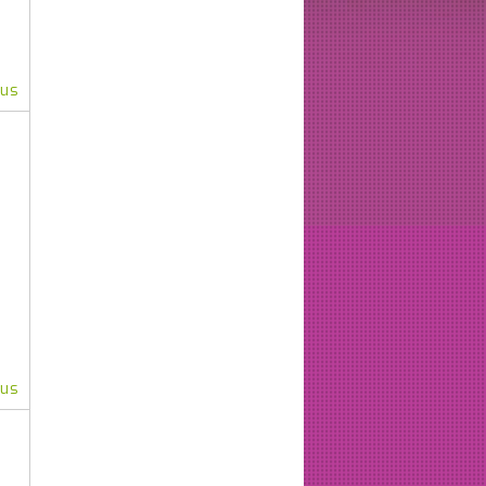
lus
lus