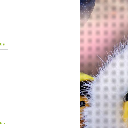
r
lus
8
lus