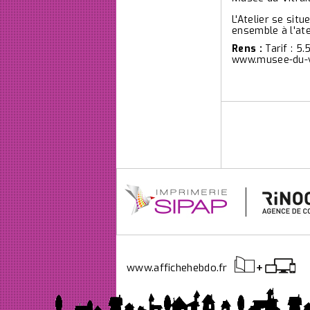
L'Atelier se sit
ensemble à l'ate
Rens :
Tarif : 5
www.musee-du-v
www.affichehebdo.fr