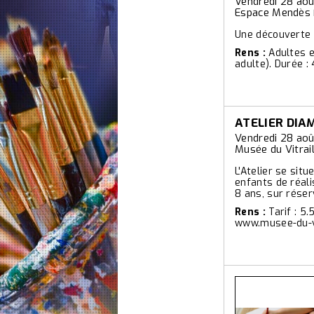
Vendredi 28 aoû
Espace Mendès F
Une découverte à
Rens :
Adultes e
adulte). Durée :
ATELIER DIA
Vendredi 28 aoû
Musée du Vitrai
L'Atelier se sit
enfants de réali
8 ans, sur réser
Rens :
Tarif : 5
www.musee-du-v