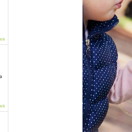
lus
 à
lus