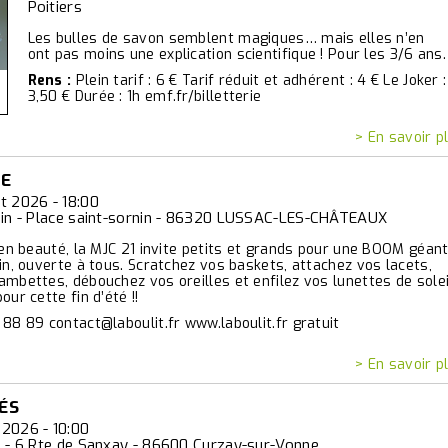
Poitiers
Les bulles de savon semblent magiques… mais elles n’en
ont pas moins une explication scientifique ! Pour les 3/6 ans.
Rens :
Plein tarif : 6 € Tarif réduit et adhérent : 4 € Le Joker :
3,50 € Durée : 1h emf.fr/billetterie
> En savoir p
TE
t 2026 - 18:00
nin - Place saint-sornin - 86320 LUSSAC-LES-CHÂTEAUX
 en beauté, la MJC 21 invite petits et grands pour une BOOM géan
in, ouverte à tous. Scratchez vos baskets, attachez vos lacets,
mbettes, débouchez vos oreilles et enfilez vos lunettes de solei
ur cette fin d’été !!
88 89 contact@laboulit.fr www.laboulit.fr gratuit
> En savoir p
ÉS
2026 - 10:00
l - 6 Rte de Sanxay - 86600 Curzay-sur-Vonne