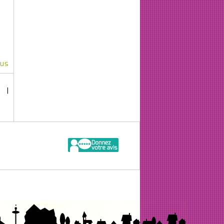
lus
8
|