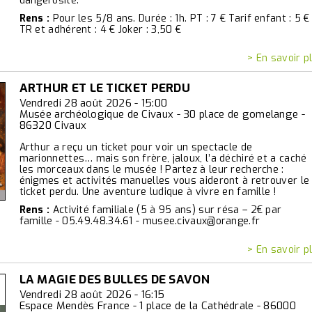
dangerosité.
Rens :
Pour les 5/8 ans. Durée : 1h. PT : 7 € Tarif enfant : 5 €
TR et adhérent : 4 € Joker : 3,50 €
> En savoir p
ARTHUR ET LE TICKET PERDU
Vendredi 28 août 2026 - 15:00
Musée archéologique de Civaux - 30 place de gomelange -
86320 Civaux
Arthur a reçu un ticket pour voir un spectacle de
marionnettes… mais son frère, jaloux, l’a déchiré et a caché
les morceaux dans le musée ! Partez à leur recherche :
énigmes et activités manuelles vous aideront à retrouver le
ticket perdu. Une aventure ludique à vivre en famille !
Rens :
Activité familiale (5 à 95 ans) sur résa – 2€ par
famille - 05.49.48.34.61 - musee.civaux@orange.fr
> En savoir p
LA MAGIE DES BULLES DE SAVON
Vendredi 28 août 2026 - 16:15
Espace Mendès France - 1 place de la Cathédrale - 86000