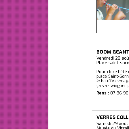
BOOM GEAN
Vendredi 28 aoû
Place saint-sor
Pour clore l’été
place Saint-Sorn
échauffez vos ga
ça va swinguer po
Rens :
07 86 90 
VERRES COLL
Samedi 29 août 
Musée du Vitrai