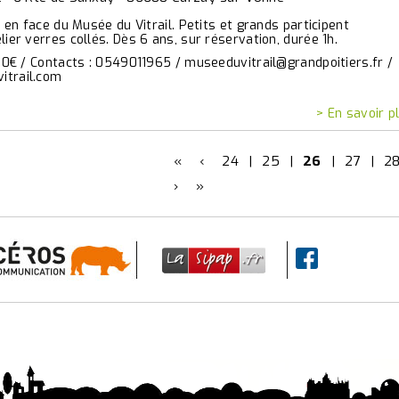
ue en face du Musée du Vitrail. Petits et grands participent
lier verres collés. Dès 6 ans, sur réservation, durée 1h.
.50€ / Contacts : 0549011965 / museeduvitrail@grandpoitiers.fr /
itrail.com
> En savoir p
«
‹
24
|
25
|
26
|
27
|
2
›
»