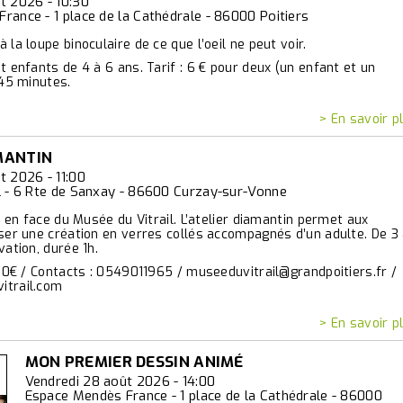
t 2026 - 10:30
rance - 1 place de la Cathédrale - 86000 Poitiers
 la loupe binoculaire de ce que l’oeil ne peut voir.
t enfants de 4 à 6 ans. Tarif : 6 € pour deux (un enfant et un
 45 minutes.
> En savoir p
MANTIN
t 2026 - 11:00
l - 6 Rte de Sanxay - 86600 Curzay-sur-Vonne
ue en face du Musée du Vitrail. L’atelier diamantin permet aux
ser une création en verres collés accompagnés d’un adulte. De 3
vation, durée 1h.
.50€ / Contacts : 0549011965 / museeduvitrail@grandpoitiers.fr /
itrail.com
> En savoir p
MON PREMIER DESSIN ANIMÉ
Vendredi 28 août 2026 - 14:00
Espace Mendès France - 1 place de la Cathédrale - 86000